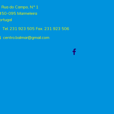
Rua do Campo, N.º 1
450-095 Marmeleira
ortugal
Tel. 231 923 505 Fax. 231 923 506
centro.balmar
@gmail.com