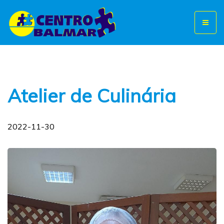
Toggl
naviga
Atelier de Culinária
2022-11-30