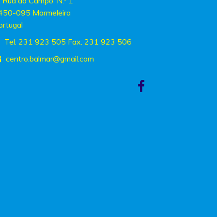
Rua do Campo, N.º 1
450-095 Marmeleira
ortugal
Tel. 231 923 505 Fax. 231 923 506
centro.balmar
@gmail.com