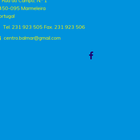
Rua do Campo, N.º 1
450-095 Marmeleira
ortugal
Tel. 231 923 505 Fax. 231 923 506
centro.balmar
@gmail.com