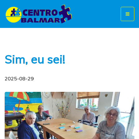
Toggl
naviga
Sim, eu sei!
2025-08-29